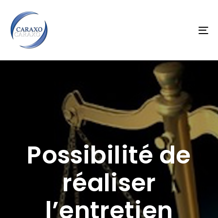
Skip
Skip
links
to
primary
To
navigation
na
Skip
to
content
Possibilité de
réaliser
l’entretien