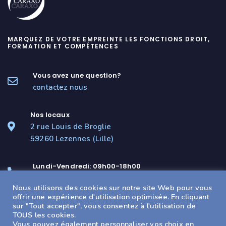
MARQUEZ DE VOTRE EMPREINTE LES FONCTIONS DROIT,
FORMATION ET COMPÉTENCES
Vous avez une question?
contactez nous
Nos locaux
2 rue Louis de Broglie
59260 Lezennes (Lille)
Lundi-Vendredi: 09h00-18h00
(+33) 03 20 05 17 20
Nous utilisons des cookies sur notre site Web pour vous
offrir une expérience d'utilisation optimisée. En cliquant
Besoin d'un local professionnel ?
sur "Tout accepter", vous consentez à l'utilisation de
CAP CARAXO
TOUS les cookies.
Vous pouvez également personnaliser vos choix en