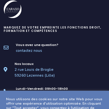
MARQUEZ DE VOTRE EMPREINTE LES FONCTIONS DROIT,
FORMATION ET COMPÉTENCES
Vous avez une question?
contactez nous
Nos locaux
2 rue Louis de Broglie
59260 Lezennes (Lille)
Lundi-Vendredi: 09h00-18h00
(+33) 03 20 05 17 20
Nous utilisons des cookies sur notre site Web pour vous
offrir une expérience d'utilisation optimisée. En cliquant
Besoin d'un local professionnel ?
sur "Tout accepter", vous consentez à l'utilisation de