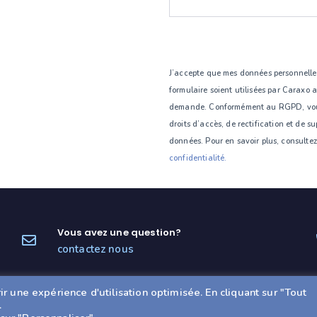
J’accepte que mes données personnelle
formulaire soient utilisées par Caraxo 
demande. Conformément au RGPD, vous
droits d’accès, de rectification et de s
données. Pour en savoir plus, consulte
confidentialité.
Vous avez une question?
contactez nous
Nos locaux
r une expérience d'utilisation optimisée. En cliquant sur "Tout
2 rue Louis de Broglie
.