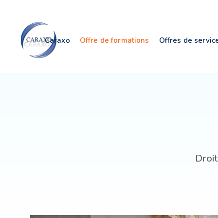
Skip
Skip
links
to
primary
Caraxo
Offre de formations
Offres de servic
navigation
Skip
to
content
Droit