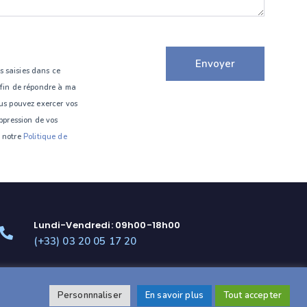
s saisies dans ce
afin de répondre à ma
 pouvez exercer vos
uppression de vos
z notre
Politique de
Lundi-Vendredi: 09h00-18h00
(+33) 03 20 05 17 20
Besoin d'un local professionnel ?
CAP CARAXO
Personnnaliser
En savoir plus
Tout accepter