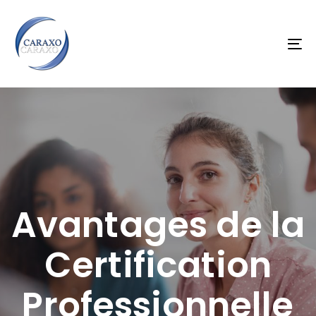
Skip
Skip
links
to
primary
To
navigation
na
Skip
to
content
Avantages de la
Certification
Professionnelle