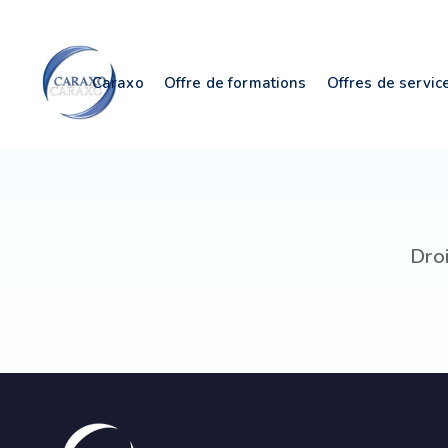
Skip
Skip
links
to
primary
Caraxo
Offre de formations
Offres de servic
navigation
Skip
to
content
Droi